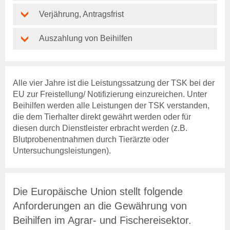
Beitragssatzung
Verjährung, Antragsfrist
Beihilfen & Leistungen
Auszahlung von Beihilfen
Entschädigung
Entschädigung -
Voraussetzung
Entschädigung - Tierarten
Alle vier Jahre ist die Leistungssatzung der TSK bei der
Entschädigung - Verfahren
EU zur Freistellung/ Notifizierung einzureichen. Unter
Entschädigung - Höhe
Beihilfen werden alle Leistungen der TSK verstanden,
Entschädigung - Antrag
die dem Tierhalter direkt gewährt werden oder für
anzeigepflichtige
diesen durch Dienstleister erbracht werden (z.B.
Tierseuchen
Blutprobenentnahmen durch Tierärzte oder
Untersuchungsleistungen).
Beihilfen
Beihilfen & Leistungen
Beihilfen - Verfahren
Beihilfen - De-minimis -
Die Europäische Union stellt folgende
Hinweise
Anforderungen an die Gewährung von
Kostenübernahme
Beihilfen im Agrar- und Fischereisektor.
Blutproben