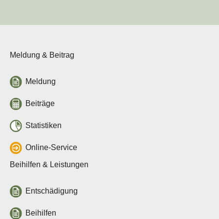
Tierseuchenlage in
Deutschland
Veterinärwesen in Sachsen
Über uns
Meldung & Beitrag
Tierseuchenkasse
Aufgaben
Organisation
Meldung
Verwaltungsrat
Jahresberichte
Beiträge
Häufige Fragen
Stellenausschreibungen
Statistiken
Leichte Sprache
Online-Service
Rechtsgrundlagen
Allgemeine
Beihilfen & Leistungen
Rechtsgrundlagen
Beitragssatzung
Entschädigung
Beihilfe- und
Leistungssatzungen
Beihilfen
Vergabestelle