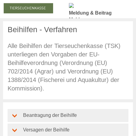
Meldung & Beitrag
Meldung
Meldepflicht
Beihilfen - Verfahren
Meldung zum Stichtag
Nachmeldepflicht
Alle Beihilfen der Tierseuchenkasse (TSK)
Neuanmeldung
Abmeldung
unterliegen den Vorgaben der EU-
Beihilfeverordnung (Verordnung (EU)
Beiträge
702/2014 (Agrar) und Verordnung (EU)
Beitragserhebung
1388/2014 (Fischerei und Aquakultur) der
Beitragshöhe
Beitragsrechner
Kommission).
Beitragszahlung
Statistiken
Online-Service
Beantragung der Beihilfe
Login
Benutzerhinweise
Versagen der Beihilfe
Anträge & Downloads