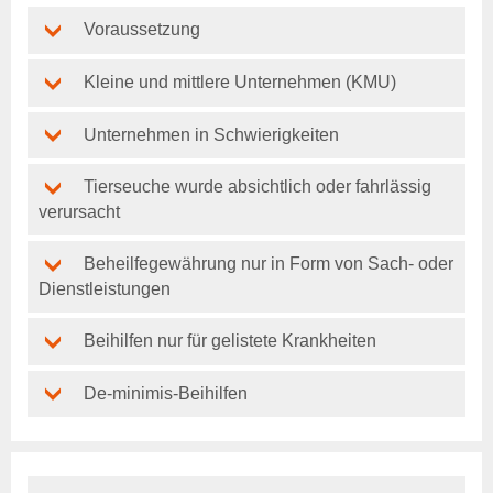
Tierkörperbeseitigung
Voraussetzung
Tiergesundheitsdienst
Rindergesundheitsdienst
Kleine und mittlere Unternehmen (KMU)
Schweinegesundheitsdienst
Geflügelgesundheitsdienst
Unternehmen in Schwierigkeiten
Schaf- &
Ziegengesundheitsdienst
Tierseuche wurde absichtlich oder fahrlässig
Pferdegesundheitsdienst
verursacht
Fischgesundheitsdienst
Beheilfegewährung nur in Form von Sach- oder
Online-Service
Dienstleistungen
Login
Benutzerhinweise
Beihilfen nur für gelistete Krankheiten
Anträge & Downloads
Beihilfe- und
Leistungssatzungen
De-minimis-Beihilfen
Tiergesundheit
Rindergesundheit
Veröffentlichungen