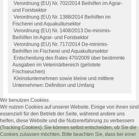
Verordnung (EU) Nr. 702/2014 Beihilfen im Agrar-
Beihilfen & Leistungen
und Forstsektor
Kontakt
Verordnung (EU) Nr. 1388/2014 Beihilfen im
Veranstaltungen
Fischerei und Aquakultursektor
Verordnung (EU) Nr. 1408/2013 De-minimis-
Schweinegesundheit
Beihilfen im Agrar- und Forstsektor
Veröffentlichungen
Verordnung (EU) Nr. 717/2014 De-minimis-
Beihilfen & Leistungen
Beihilfen im Fischerei und Aquakultursektor
Kontakt
Entscheidung des Rates 470/2009 über bestimmte
Veranstaltungen
Ausgaben im Veterinärbereich (gelistete
Fischseuchen)
Geflügelgesundheit
Kleinstunternehmen sowie kleine und mittlere
Veröffentlichungen
Unternehmen: Definition und Umfang
Beihilfen & Leistungen
Kontakt
Wir benutzen Cookies
Wir nutzen Cookies auf unserer Website. Einige von ihnen sind
Schaf- & Ziegengesundheit
essenziell für den Betrieb der Seite, während andere uns
Veröffentlichungen
helfen, diese Website und die Nutzererfahrung zu verbessern
Beihilfen & Leistungen
(Tracking Cookies). Sie können selbst entscheiden, ob Sie die
Kontakt
Cookies zulassen möchten. Bitte beachten Sie, dass bei einer
Veranstaltungen