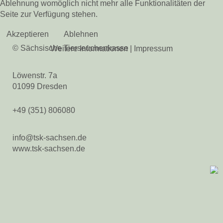
Ablehnung womöglich nicht mehr alle Funktionalitäten der
Seite zur Verfügung stehen.
Pferdegesundheit
Veröffentlichungen
Akzeptieren
Ablehnen
Beihilfen & Leistungen
© Sächsische Tierseuchenkasse
Weitere Informationen
|
Impressum
Kontakt
Veranstaltungen
Löwenstr. 7a
Bienengesundheit
01099 Dresden
Veröffentlichungen
Beihilfen & Leistungen
+49 (351) 806080
Veranstaltungen
Fischgesundheit
info@tsk-sachsen.de
Veröffentlichungen
www.tsk-sachsen.de
Beihilfen & Leistungen
Kontakt
Tiergesundheit
Veranstaltungen
Jahresberichte