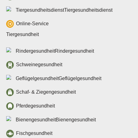
Datenschutz & Cookies
Tiergesundheitsdienst
Barrierefreiheit
Online-Service
Kontakt
Kontakte
Tiergesundheit
Kontaktformular
Rindergesundheit
Intern
Outlook (OWA)
Schweinegesundheit
ZeusX
Videokonferenz
Geflügelgesundheit
Online-Support
Schaf- & Ziegengesundheit
Pferdegesundheit
Bienengesundheit
Login
Fischgesundheit