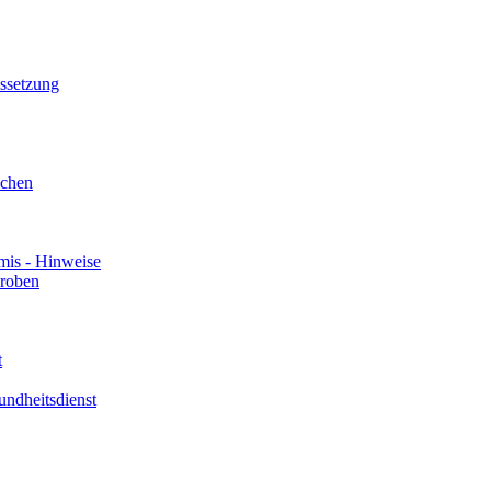
ssetzung
uchen
mis - Hinweise
roben
t
undheitsdienst