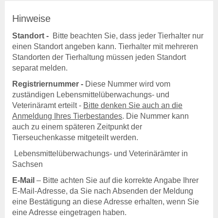
Beitragssatzung
Hinweise
Beihilfen & Leistungen
Standort -
Bitte beachten Sie, dass jeder Tierhalter nur
Entschädigung
einen Standort angeben kann. Tierhalter mit mehreren
Entschädigung -
Standorten der Tierhaltung müssen jeden Standort
Voraussetzung
separat melden.
Entschädigung - Tierarten
Entschädigung - Verfahren
Registriernummer -
Diese Nummer wird vom
Entschädigung - Höhe
zuständigen Lebensmittelüberwachungs- und
Entschädigung - Antrag
Veterinäramt erteilt -
Bitte denken Sie auch an die
anzeigepflichtige
Anmeldung Ihres Tierbestandes
. Die Nummer kann
Tierseuchen
auch zu einem späteren Zeitpunkt der
Tierseuchenkasse mitgeteilt werden.
Beihilfen
Lebensmittelüberwachungs- und Veterinärämter in
Beihilfen & Leistungen
Sachsen
Beihilfen - Verfahren
Beihilfen - De-minimis -
E-Mail
– Bitte achten Sie auf die korrekte Angabe Ihrer
Hinweise
E-Mail-Adresse, da Sie nach Absenden der Meldung
Kostenübernahme
eine Bestätigung an diese Adresse erhalten, wenn Sie
Blutproben
eine Adresse eingetragen haben.