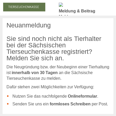
Meldung & Beitrag
Meldung
Meldepflicht
Neuanmeldung
Meldung zum Stichtag
Nachmeldepflicht
Sie sind noch nicht als Tierhalter
Neuanmeldung
bei der Sächsischen
Abmeldung
Tierseuchenkasse registriert?
Melden Sie sich an.
Beiträge
Beitragserhebung
Die Neugründung bzw. der Neubeginn einer Tierhaltung
Beitragshöhe
ist
innerhalb von 30 Tagen
an die Sächsische
Beitragsrechner
Tierseuchenkasse zu melden.
Beitragszahlung
Dafür stehen zwei Möglichkeiten zur Verfügung:
Statistiken
Nutzen Sie das nachfolgende
Onlineformular
.
Online-Service
Login
Senden Sie uns ein
formloses Schreiben
per Post.
Benutzerhinweise
Anträge & Downloads