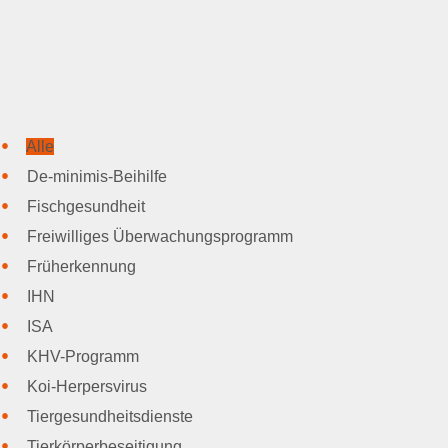
Benutzerhinweise
Anträge & Downloads
Beitragssatzung
Beihilfen & Leistungen
Entschädigung
Alle
Entschädigung -
Voraussetzung
De-minimis-Beihilfe
Entschädigung - Tierarten
Fischgesundheit
Entschädigung - Verfahren
Freiwilliges Überwachungsprogramm
Entschädigung - Höhe
Entschädigung - Antrag
Früherkennung
anzeigepflichtige
IHN
Tierseuchen
ISA
Beihilfen
KHV-Programm
Beihilfen & Leistungen
Koi-Herpersvirus
Beihilfen - Verfahren
Beihilfen - De-minimis -
Tiergesundheitsdienste
Hinweise
Tierkörperbeseitigung