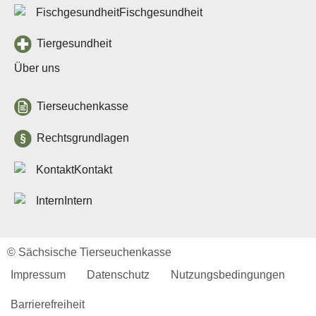
Fischgesundheit
Login
Tiergesundheit
Neuanmeldung
Über uns
Tierseuchenkasse
Rechtsgrundlagen
Kontakt
Intern
Sächsische
Tierseuchenkasse
- Anstalt des öffentlichen
© Sächsische Tierseuchenkasse
Rechts -
Impressum
Datenschutz
Nutzungsbedingungen
Löwenstr. 7a
Barrierefreiheit
01099 Dresden