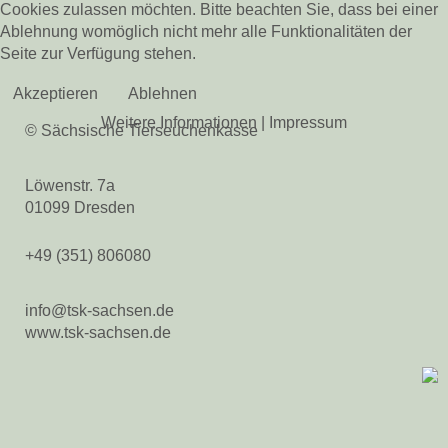
Cookies zulassen möchten. Bitte beachten Sie, dass bei einer
Kontakt
Ablehnung womöglich nicht mehr alle Funktionalitäten der
Veranstaltungen
Seite zur Verfügung stehen.
Pferdegesundheit
Akzeptieren
Ablehnen
Veröffentlichungen
Weitere Informationen
|
Impressum
Beihilfen & Leistungen
© Sächsische Tierseuchenkasse
Kontakt
Veranstaltungen
Löwenstr. 7a
01099 Dresden
Bienengesundheit
Veröffentlichungen
+49 (351) 806080
Beihilfen & Leistungen
Veranstaltungen
info@tsk-sachsen.de
Fischgesundheit
www.tsk-sachsen.de
Veröffentlichungen
Beihilfen & Leistungen
Kontakt
Tiergesundheit