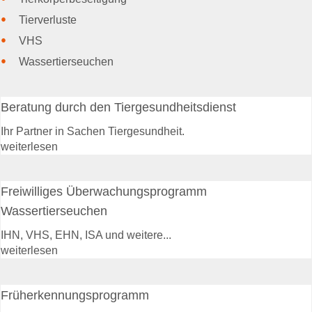
Kostenübernahme
Tierverluste
Blutproben
Tierkörperbeseitigung
VHS
Wassertierseuchen
Tiergesundheitsdienst
Rindergesundheitsdienst
Schweinegesundheitsdienst
Beratung durch den Tiergesundheitsdienst
Geflügelgesundheitsdienst
Schaf- &
Ihr Partner in Sachen Tiergesundheit.
Ziegengesundheitsdienst
weiterlesen
Pferdegesundheitsdienst
Fischgesundheitsdienst
Freiwilliges Überwachungsprogramm
Online-Service
Wassertierseuchen
Login
IHN, VHS, EHN, ISA und weitere...
Benutzerhinweise
weiterlesen
Anträge & Downloads
Beihilfe- und
Leistungssatzungen
Früherkennungsprogramm