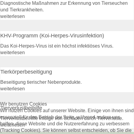
Tiergesundheit
Diagnostische Maßnahmen zur Erkennung von Tierseuchen
Rindergesundheit
und Tierkrankheiten.
Veröffentlichungen
weiterlesen
Beihilfen & Leistungen
Kontakt
Veranstaltungen
KHV-Programm (Koi-Herpes-Virusinfektion)
Das Koi-Herpes-Virus ist ein höchst infektiöses Virus.
Schweinegesundheit
weiterlesen
Veröffentlichungen
Beihilfen & Leistungen
Kontakt
Tierkörperbeseitigung
Veranstaltungen
Beseitigung tierischer Nebenprodukte.
Geflügelgesundheit
weiterlesen
Veröffentlichungen
Beihilfen & Leistungen
Wir benutzen Cookies
Kontakt
Tierverlustbeihilfe
Wir nutzen Cookies auf unserer Website. Einige von ihnen sind
essenziell für den Betrieb der Seite, während andere uns
Tierverlustbeihilfe infolge von Schäden durch Tierverluste.
Schaf- & Ziegengesundheit
helfen, diese Website und die Nutzererfahrung zu verbessern
weiterlesen
Veröffentlichungen
(Tracking Cookies). Sie können selbst entscheiden, ob Sie die
Beihilfen & Leistungen