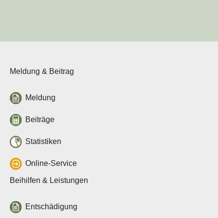
Veranstaltungen
Jahresberichte
Tierseuchenlage in
Deutschland
Veterinärwesen in Sachsen
Über uns
Meldung & Beitrag
Tierseuchenkasse
Aufgaben
Meldung
Organisation
Verwaltungsrat
Beiträge
Jahresberichte
Häufige Fragen
Statistiken
Stellenausschreibungen
Leichte Sprache
Online-Service
Rechtsgrundlagen
Beihilfen & Leistungen
Allgemeine
Rechtsgrundlagen
Entschädigung
Beitragssatzung