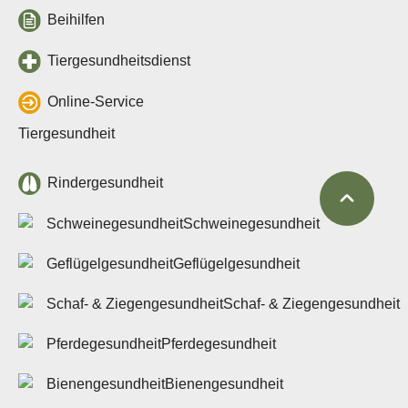
Beihilfe- und
Beihilfen
Leistungssatzungen
Vergabestelle
Tiergesundheitsdienst
Datenschutz & Cookies
Barrierefreiheit
Online-Service
Kontakt
Tiergesundheit
Kontakte
Kontaktformular
Rindergesundheit
Intern
Outlook (OWA)
Schweinegesundheit
ZeusX
Videokonferenz
Geflügelgesundheit
Online-Support
Schaf- & Ziegengesundheit
Pferdegesundheit
Bienengesundheit