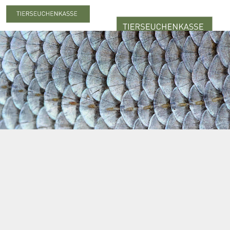
Meldung & Beitrag
Meldung
Meldepflicht
Meldung zum Stichtag
Nachmeldepflicht
Neuanmeldung
Abmeldung
Beiträge
Beitragserhebung
Beitragshöhe
Beitragsrechner
Beitragszahlung
Statistiken
Online-Service
Login