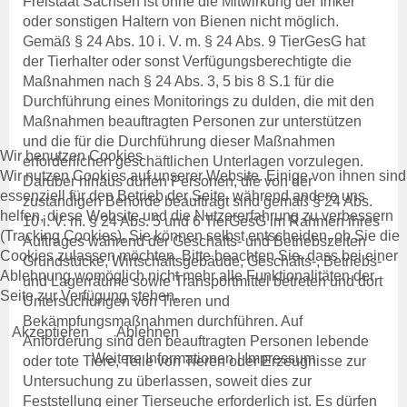
Freistaat Sachsen ist ohne die Mitwirkung der Imker
oder sonstigen Haltern von Bienen nicht möglich.
Gemäß § 24 Abs. 10 i. V. m. § 24 Abs. 9 TierGesG hat
der Tierhalter oder sonst Verfügungsberechtigte die
Maßnahmen nach § 24 Abs. 3, 5 bis 8 S.1 für die
Durchführung eines Monitorings zu dulden, die mit den
Maßnahmen beauftragten Personen zur unterstützen
und die für die Durchführung dieser Maßnahmen
Wir benutzen Cookies
erforderlichen geschäftlichen Unterlagen vorzulegen.
Wir nutzen Cookies auf unserer Website. Einige von ihnen sind
Darüber hinaus dürfen Personen, die von der
essenziell für den Betrieb der Seite, während andere uns
zuständigen Behörde beauftragt sind gemäß § 24 Abs.
helfen, diese Website und die Nutzererfahrung zu verbessern
10 i. V. m. § 24 Abs. 5 und 6 TierGesG im Rahmen ihres
(Tracking Cookies). Sie können selbst entscheiden, ob Sie die
Auftrages während der Geschäfts- und Betriebszeiten
Cookies zulassen möchten. Bitte beachten Sie, dass bei einer
Grundstücke, Wirtschaftsgebäude, Geschäfts-, Betriebs-
Ablehnung womöglich nicht mehr alle Funktionalitäten der
und Lagerräume sowie Transportmittel betreten und dort
Seite zur Verfügung stehen.
Untersuchungen von Tieren und
Bekämpfungsmaßnahmen durchführen. Auf
Akzeptieren
Ablehnen
Anforderung sind den beauftragten Personen lebende
Weitere Informationen
|
Impressum
oder tote Tiere, Teile von Tieren oder Erzeugnisse zur
Untersuchung zu überlassen, soweit dies zur
Feststellung einer Tierseuche erforderlich ist. Es dürfen