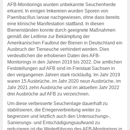
Beihilfe- und
AFB-Monitorings wurden unbekannte Seuchenherde
Leistungssatzungen
erkannt. In einigen Imkereien wurden Sporen von
Vergabestelle
Paenibacillus larvae nachgewiesen, ohne dass bereits
Datenschutz & Cookies
eine klinische Manifestation stattfand. In diesen
Barrierefreiheit
Bienenständen konnte durch geeignete Maßnahmen
gemäß der Leitlinie zur Bekämpfung der
Kontakt
Amerikanischen Faulbrut der Bienen in Deutschland ein
Kontakte
Ausbruch der Tierseuche verhindert werden. Dies
Kontaktformular
verdeutlichen die erhobenen Daten des AFB-
Monitorings in den Jahren 2019 bis 2022. Die amtlichen
Intern
Feststellungen auf AFB sind im Freistaat Sachsen in
Outlook (OWA)
den vergangenen Jahren stark rückläufig. Im Jahr 2019
ZeusX
waren 15 Ausbrüche, im Jahr 2020 neun Ausbrüche, im
Videokonferenz
Jahr 2021 zehn Ausbrüche und im aktuellen Jahr 2022
Online-Support
drei Ausbrüche auf AFB zu verzeichnen.
Um diese verbesserte Seuchenlage dauerhaft zu
stabilisieren, die Erregerverbreitung weiter zu
begrenzen und letztlich auch den Untersuchungs-,
Sanierungs- und Entschädigungsaufwand zu
reduzieren ist die Weiterführung des AFB-Monitorings in