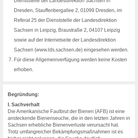
Dienststelle der Landesdirektion Sachsen in
Kontakt
Dresden, Stauffenbergallee 2, 01099 Dresden, im
Veranstaltungen
Referat 25 der Dienststelle der Landesdirektion
Pferdegesundheit
Sachsen in Leipzig, Braustraße 2, 04107 Leipzig
Veröffentlichungen
Beihilfen & Leistungen
sowie auf der Internetseite der Landesdirektion
Kontakt
Sachsen (www.lds.sachsen.de) eingesehen werden.
Veranstaltungen
Für diese Allgemeinverfügung werden keine Kosten
Bienengesundheit
erhoben.
Veröffentlichungen
Beihilfen & Leistungen
Veranstaltungen
Begründung:
Fischgesundheit
I. Sachverhalt
Veröffentlichungen
Die Amerikanische Faulbrut der Bienen (AFB) ist eine
Beihilfen & Leistungen
ansteckende Bienenseuche, die in den letzten Jahren in
Kontakt
Sachsen erhebliche Bienenverluste verursacht hat.
Trotz umfangreicher Bekämpfungsmaßnahmen ist es
Tiergesundheit