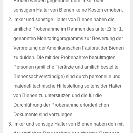
Proben werden gegenüber dem Imker oder
Kostenübernahme
Blutproben
sonstigem Halter von Bienen keine Kosten erhoben.
Tierkörperbeseitigung
Imker und sonstige Halter von Bienen haben die
amtliche Probenahme im Rahmen des unter Ziffer 1.
Tiergesundheitsdienst
Rindergesundheitsdienst
genannten Monitoringprogramms zur Bewertung der
Schweinegesundheitsdienst
Verbreitung der Amerikanischen Faulbrut der Bienen
Geflügelgesundheitsdienst
Schaf- &
zu dulden. Die mit der Probenahme beauftragten
Ziegengesundheitsdienst
Personen (amtliche Tierärzte und amtlich bestellte
Pferdegesundheitsdienst
Fischgesundheitsdienst
Bienensachverständige) sind durch personelle und
materiell technische Hilfestellung seitens der Halter
Online-Service
Login
von Bienen zu unterstützen und die für die
Benutzerhinweise
Durchführung der Probenahme erforderlichen
Anträge & Downloads
Beihilfe- und
Dokumente sind vorzulegen.
Leistungssatzungen
Imker und sonstige Halter von Bienen haben den mit