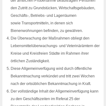
der amtlichen Probenahme beauftragten Personen
Tiergesundheit
Rindergesundheit
den Zutritt zu Grundstücken, Wirtschaftsgebäuden,
Veröffentlichungen
Geschäfts-, Betriebs- und Lagerräumen
Beihilfen & Leistungen
Kontakt
sowie Transportmitteln, in denen sich
Veranstaltungen
Bienenwohnungen befinden, zu gewähren.
Schweinegesundheit
Die Überwachung der Maßnahmen obliegt den
Veröffentlichungen
Lebensmittelüberwachungs- und Veterinärämtern der
Beihilfen & Leistungen
Kontakt
Kreise und Kreisfreien Städte im Rahmen ihrer
Veranstaltungen
örtlichen Zuständigkeit.
Geflügelgesundheit
Diese Allgemeinverfügung wird durch öffentliche
Veröffentlichungen
Bekanntmachung verkündet und tritt zwei Wochen
Beihilfen & Leistungen
nach der ortsüblichen Bekanntmachung in Kraft.
Kontakt
Der vollständige Inhalt der Allgemeinverfügung kann
Schaf- & Ziegengesundheit
zu den Geschäftszeiten im Referat 25 der
Veröffentlichungen
Beihilfen & Leistungen