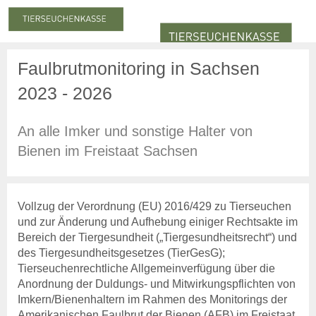
Faulbrutmonitoring in Sachsen
Meldung & Beitrag
Meldung
2023 - 2026
Meldepflicht
Meldung zum Stichtag
Nachmeldepflicht
An alle Imker und sonstige Halter von
Neuanmeldung
Bienen im Freistaat Sachsen
Abmeldung
Beiträge
Beitragserhebung
Vollzug der Verordnung (EU) 2016/429 zu Tierseuchen
Beitragshöhe
und zur Änderung und Aufhebung einiger Rechtsakte im
Beitragsrechner
Bereich der Tiergesundheit („Tiergesundheitsrecht“) und
Beitragszahlung
des Tiergesundheitsgesetzes (TierGesG);
Tierseuchenrechtliche Allgemeinverfügung über die
Statistiken
Anordnung der Duldungs- und Mitwirkungspflichten von
Online-Service
Imkern/Bienenhaltern im Rahmen des Monitorings der
Login
Amerikanischen Faulbrut der Bienen (AFB) im Freistaat