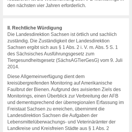
den nächsten vier Jahren erforderlich.
Login
Neuanmeldung
II. Rechtliche Würdigung
Die Landesdirektion Sachsen ist örtlich und sachlich
zuständig. Die Zuständigkeit der Landesdirektion
Sachsen ergibt sich aus § 1 Abs. 2 i. V. m. Abs. 5 S. 1
des Sächsisches Ausführungsgesetz zum
Tiergesundheitsgesetz (SächsAGTierGesG) vom 9. Juli
2014.
Diese Allgemeinverfügung dient dem
kreisübergreifenden Monitoring auf Amerikanische
Sächsische
Faulbrut der Bienen. Aufgrund des avisierten Ziels des
Tierseuchenkasse
Monitorings, einen Überblick zur Verbreitung der AFB
und dementsprechend der überregionalen Erfassung im
- Anstalt des öffentlichen
Freistaat Sachsen zu erreichen, übernimmt die
Rechts -
Landesdirektion Sachsen die Aufgaben der
Löwenstr. 7a
Lebensmittelüberwachungs- und Veterinärämter der
Landkreise und Kreisfreien Städte aus § 1 Abs. 2
01099 Dresden