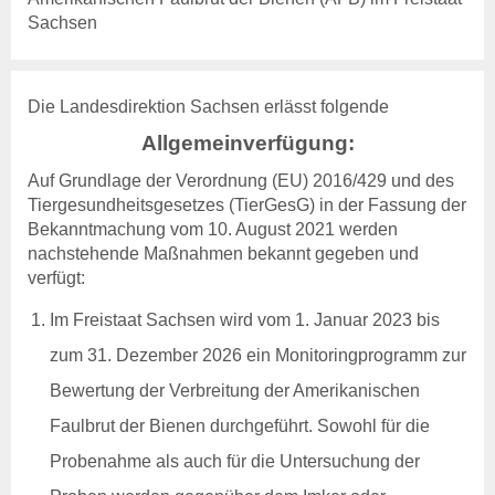
Benutzerhinweise
Sachsen
Anträge & Downloads
Beitragssatzung
Die Landesdirektion Sachsen erlässt folgende
Beihilfen & Leistungen
Allgemeinverfügung:
Entschädigung
Entschädigung -
Auf Grundlage der Verordnung (EU) 2016/429 und des
Voraussetzung
Tiergesundheitsgesetzes (TierGesG) in der Fassung der
Entschädigung - Tierarten
Bekanntmachung vom 10. August 2021 werden
Entschädigung - Verfahren
nachstehende Maßnahmen bekannt gegeben und
Entschädigung - Höhe
verfügt:
Entschädigung - Antrag
anzeigepflichtige
Im Freistaat Sachsen wird vom 1. Januar 2023 bis
Tierseuchen
zum 31. Dezember 2026 ein Monitoringprogramm zur
Beihilfen
Bewertung der Verbreitung der Amerikanischen
Beihilfen & Leistungen
Faulbrut der Bienen durchgeführt. Sowohl für die
Beihilfen - Verfahren
Beihilfen - De-minimis -
Probenahme als auch für die Untersuchung der
Hinweise