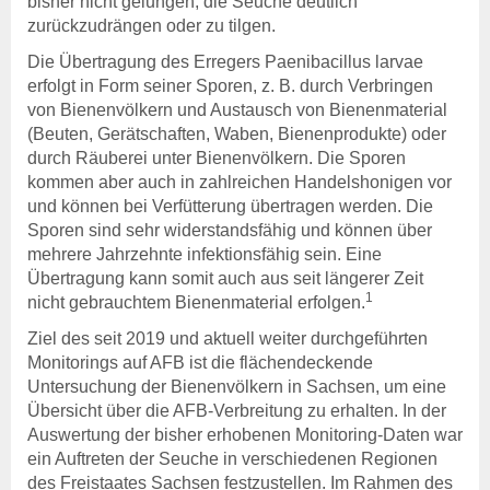
bisher nicht gelungen, die Seuche deutlich
Veranstaltungen
zurückzudrängen oder zu tilgen.
Jahresberichte
Tierseuchenlage in
Die Übertragung des Erregers Paenibacillus larvae
Deutschland
erfolgt in Form seiner Sporen, z. B. durch Verbringen
Veterinärwesen in Sachsen
von Bienenvölkern und Austausch von Bienenmaterial
(Beuten, Gerätschaften, Waben, Bienenprodukte) oder
Über uns
durch Räuberei unter Bienenvölkern. Die Sporen
Tierseuchenkasse
kommen aber auch in zahlreichen Handelshonigen vor
Aufgaben
und können bei Verfütterung übertragen werden. Die
Organisation
Sporen sind sehr widerstandsfähig und können über
Verwaltungsrat
mehrere Jahrzehnte infektionsfähig sein. Eine
Jahresberichte
Übertragung kann somit auch aus seit längerer Zeit
Häufige Fragen
1
nicht gebrauchtem Bienenmaterial erfolgen.
Stellenausschreibungen
Ziel des seit 2019 und aktuell weiter durchgeführten
Leichte Sprache
Monitorings auf AFB ist die flächendeckende
Untersuchung der Bienenvölkern in Sachsen, um eine
Rechtsgrundlagen
Übersicht über die AFB-Verbreitung zu erhalten. In der
Allgemeine
Auswertung der bisher erhobenen Monitoring-Daten war
Rechtsgrundlagen
ein Auftreten der Seuche in verschiedenen Regionen
Beitragssatzung
des Freistaates Sachsen festzustellen. Im Rahmen des