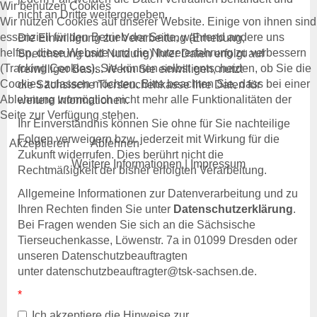
Wir benutzen Cookies
Veranstaltungen
nicht an Dritte weitergegeben.
Wir nutzen Cookies auf unserer Website. Einige von ihnen sind
Jahresberichte
essenziell für den Betrieb der Seite, während andere uns
Tierseuchenlage in
Die Einwilligung zur Verarbeitung (Erhebung,
helfen, diese Website und die Nutzererfahrung zu verbessern
Deutschland
Speicherung und Nutzung) Ihrer Daten erfolgt auf
(Tracking Cookies). Sie können selbst entscheiden, ob Sie die
Veterinärwesen in Sachsen
freiwilliger Basis. Wenn Sie einwilligen, nutzt
Cookies zulassen möchten. Bitte beachten Sie, dass bei einer
die Sächsische Tierseuchenkasse Ihre Daten für
Ablehnung womöglich nicht mehr alle Funktionalitäten der
Über uns
weitere Informationen.
Seite zur Verfügung stehen.
Tierseuchenkasse
Ihr Einverständnis können Sie ohne für Sie nachteilige
Aufgaben
Folgen verweigern bzw. jederzeit mit Wirkung für die
Akzeptieren
Ablehnen
Organisation
Zukunft widerrufen. Dies berührt nicht die
Verwaltungsrat
Weitere Informationen
|
Impressum
Rechtmäßigkeit der bisher erfolgten Verarbeitung.
Jahresberichte
Häufige Fragen
Allgemeine Informationen zur Datenverarbeitung und zu
Stellenausschreibungen
Ihren Rechten finden Sie unter
Datenschutzerklärung
.
Leichte Sprache
Bei Fragen wenden Sie sich an die Sächsische
Tierseuchenkasse, Löwenstr. 7a in 01099 Dresden oder
Rechtsgrundlagen
unseren Datenschutzbeauftragten
Allgemeine
unter
datenschutzbeauftragter@tsk-sachsen.de
.
Rechtsgrundlagen
Beitragssatzung
Ich akzeptiere die Hinweise zur