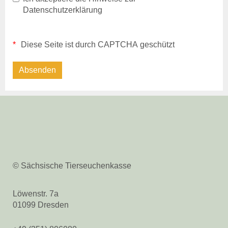
Beihilfe- und
Datenschutzerklärung
Leistungssatzungen
Vergabestelle
Datenschutz & Cookies
Diese Seite ist durch CAPTCHA geschützt
Barrierefreiheit
Kontakt
Kontakte
Kontaktformular
Intern
Outlook (OWA)
ZeusX
Videokonferenz
Online-Support
© Sächsische Tierseuchenkasse
Löwenstr. 7a
01099 Dresden