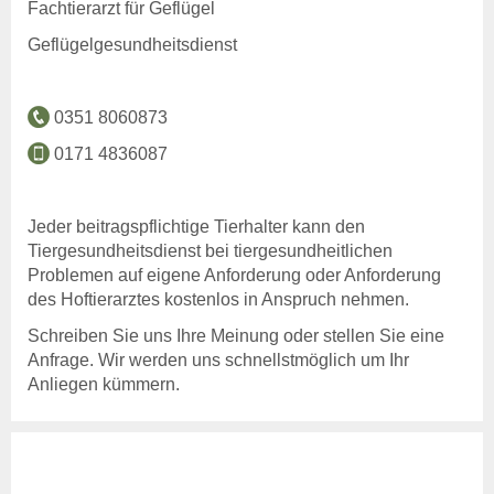
Fachtierarzt für Geflügel
Benutzerhinweise
Anträge & Downloads
Geflügelgesundheitsdienst
Beitragssatzung
Beihilfen & Leistungen
0351 8060873
Entschädigung
0171 4836087
Entschädigung -
Voraussetzung
Entschädigung - Tierarten
Jeder beitragspflichtige Tierhalter kann den
Entschädigung - Verfahren
Tiergesundheitsdienst bei tiergesundheitlichen
Entschädigung - Höhe
Problemen auf eigene Anforderung oder Anforderung
Entschädigung - Antrag
des Hoftierarztes kostenlos in Anspruch nehmen.
anzeigepflichtige
Tierseuchen
Schreiben Sie uns Ihre Meinung oder stellen Sie eine
Anfrage. Wir werden uns schnellstmöglich um Ihr
Beihilfen
Anliegen kümmern.
Beihilfen & Leistungen
Beihilfen - Verfahren
Beihilfen - De-minimis -
Hinweise