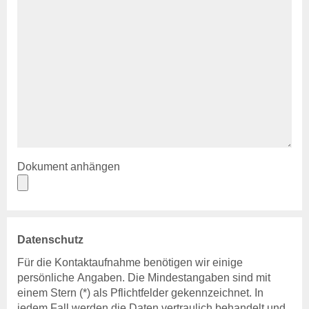
Kontakt
Veranstaltungen
Pferdegesundheit
Veröffentlichungen
Beihilfen & Leistungen
Kontakt
Veranstaltungen
Bienengesundheit
Veröffentlichungen
Dokument anhängen
Beihilfen & Leistungen
Veranstaltungen
Fischgesundheit
Veröffentlichungen
Datenschutz
Beihilfen & Leistungen
Für die Kontaktaufnahme benötigen wir einige
Kontakt
persönliche Angaben. Die Mindestangaben sind mit
einem Stern (*) als Pflichtfelder gekennzeichnet. In
Tiergesundheit
jedem Fall werden die Daten vertraulich behandelt und