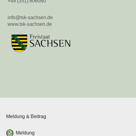
+49 (351) 806080
Login
info@tsk-sachsen.de
Neuanmeldung
www.tsk-sachsen.de
Sächsische
Tierseuchenkasse
- Anstalt des öffentlichen
Rechts -
Meldung & Beitrag
Löwenstr. 7a
01099 Dresden
Meldung