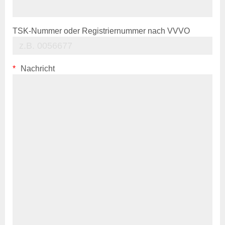
Tiergesundheit
Rindergesundheit
Veröffentlichungen
TSK-Nummer oder Registriernummer nach VVVO
Beihilfen & Leistungen
Kontakt
Veranstaltungen
Nachricht
Schweinegesundheit
Veröffentlichungen
Beihilfen & Leistungen
Kontakt
Veranstaltungen
Geflügelgesundheit
Veröffentlichungen
Beihilfen & Leistungen
Kontakt
Schaf- & Ziegengesundheit
Veröffentlichungen
Beihilfen & Leistungen