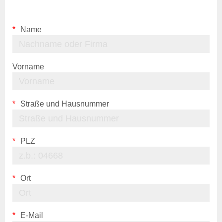
Kostenübernahme
Blutproben
Tierkörperbeseitigung
Name
Tiergesundheitsdienst
Rindergesundheitsdienst
Vorname
Schweinegesundheitsdienst
Geflügelgesundheitsdienst
Schaf- &
Ziegengesundheitsdienst
Straße und Hausnummer
Pferdegesundheitsdienst
Fischgesundheitsdienst
PLZ
Online-Service
Login
Benutzerhinweise
Ort
Anträge & Downloads
Beihilfe- und
Leistungssatzungen
E-Mail