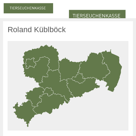
Roland Küblböck
Meldung & Beitrag
Meldung
Meldepflicht
Meldung zum Stichtag
Nachmeldepflicht
Neuanmeldung
Abmeldung
Beiträge
Beitragserhebung
Beitragshöhe
Beitragsrechner
Beitragszahlung
Statistiken
Online-Service
Login