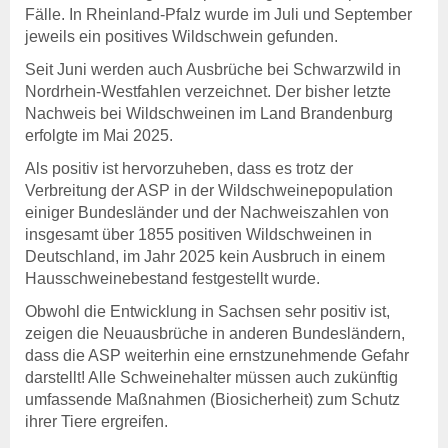
Kostenübernahme
Fälle. In Rheinland-Pfalz wurde im Juli und September
Blutproben
jeweils ein positives Wildschwein gefunden.
Tierkörperbeseitigung
Seit Juni werden auch Ausbrüche bei Schwarzwild in
Nordrhein-Westfahlen verzeichnet. Der bisher letzte
Tiergesundheitsdienst
Nachweis bei Wildschweinen im Land Brandenburg
Rindergesundheitsdienst
erfolgte im Mai 2025.
Schweinegesundheitsdienst
Geflügelgesundheitsdienst
Als positiv ist hervorzuheben, dass es trotz der
Schaf- &
Verbreitung der ASP in der Wildschweinepopulation
Ziegengesundheitsdienst
einiger Bundesländer und der Nachweiszahlen von
Pferdegesundheitsdienst
insgesamt über 1855 positiven Wildschweinen in
Fischgesundheitsdienst
Deutschland, im Jahr 2025 kein Ausbruch in einem
Hausschweinebestand festgestellt wurde.
Online-Service
Obwohl die Entwicklung in Sachsen sehr positiv ist,
Login
zeigen die Neuausbrüche in anderen Bundesländern,
Benutzerhinweise
dass die ASP weiterhin eine ernstzunehmende Gefahr
Anträge & Downloads
darstellt! Alle Schweinehalter müssen auch zukünftig
Beihilfe- und
umfassende Maßnahmen (Biosicherheit) zum Schutz
Leistungssatzungen
ihrer Tiere ergreifen.