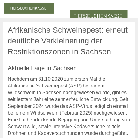
Afrikanische Schweinepest: erneut
Meldung & Beitrag
Meldung
deutliche Verkleinerung der
Meldepflicht
Meldung zum Stichtag
Restriktionszonen in Sachsen
Nachmeldepflicht
Neuanmeldung
Aktuelle Lage in Sachsen
Abmeldung
Nachdem am 31.10.2020 zum ersten Mal die
Beiträge
Afrikanische Schweinepest (ASP) bei einem
Beitragserhebung
Wildschwein in Sachsen nachgewiesen wurde, gibt es
Beitragshöhe
seit letztem Jahr eine sehr erfreuliche Entwicklung. Seit
Beitragsrechner
September 2024 wurde das ASP-Virus lediglich einmal
Beitragszahlung
bei einem Wildschwein (Februar 2025) nachgewiesen.
Eine flächendeckende Bejagung und Untersuchung von
Statistiken
Schwarzwild, sowie intensive Kadaversuche mittels
Online-Service
Drohnen und Kadaversuchhunden wurde durchgeführt.
Login