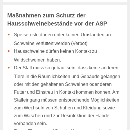
Tiergesundheit
Rindergesundheit
Veröffentlichungen
Maßnahmen zum Schutz der
Beihilfen & Leistungen
Hausschweinebestände vor der ASP
Kontakt
Veranstaltungen
Speisereste dürfen unter keinen Umständen an
Schweine verfüttert werden (Verbot)!
Schweinegesundheit
Hausschweine dürfen keinen Kontakt zu
Veröffentlichungen
Beihilfen & Leistungen
Wildschweinen haben.
Kontakt
Der Stall muss so gebaut sein, dass keine anderen
Veranstaltungen
Tiere in die Räumlichkeiten und Gebäude gelangen
Geflügelgesundheit
oder mit den gehaltenen Schweinen oder deren
Veröffentlichungen
Futter und Einstreu in Kontakt kommen können. Am
Beihilfen & Leistungen
Stalleingang müssen entsprechende Möglichkeiten
Kontakt
zum Wechseln von Schuhen und Kleidung sowie
zum Waschen und zur Desinfektion der Hände
Schaf- & Ziegengesundheit
Veröffentlichungen
vorhanden sein.
Beihilfen & Leistungen